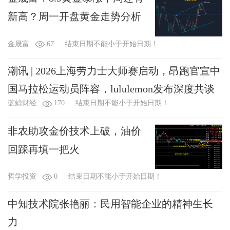
新高？周一开盘黄金走势分析
金晟富
67
结束日期不能小于开始日期！
潮讯 | 2026上海劳力士大师赛启动，昂跑官宣中
国马拉松运动员阵容，lululemon发布深度共谈
蓝鲸财经
170
结束日期不能小于开始日期！
影片《遇见汪顺》，雅诗兰黛集团中国创新大
赛2026启动
非农助攻金价技术上破，油价
回踩再填一把火
哲学投资
0
结束日期不能小于开始日期！
中知技术院张艳丽：民用智能企业的精神生长
力