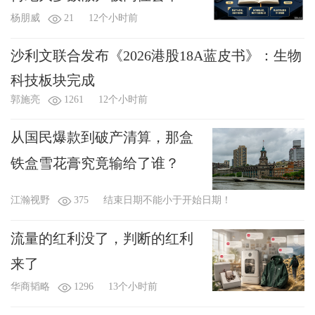
杨朋威
21
12个小时前
沙利文联合发布《2026港股18A蓝皮书》：生物
科技板块完成
郭施亮
1261
12个小时前
从国民爆款到破产清算，那盒
铁盒雪花膏究竟输给了谁？
江瀚视野
375
结束日期不能小于开始日期！
流量的红利没了，判断的红利
来了
华商韬略
1296
13个小时前