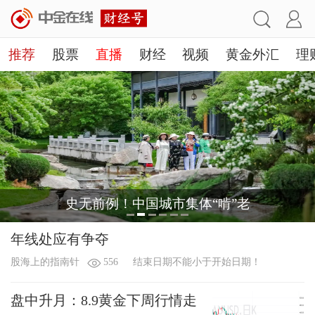
推荐
股票
直播
财经
视频
黄金外汇
理
史无前例！中国城市集体“啃”老
年线处应有争夺
股海上的指南针
556
结束日期不能小于开始日期！
盘中升月：8.9黄金下周行情走