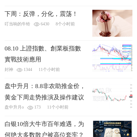
下周：反弹，分化，震荡！
叮当响的牛铃
6430
8个小时前
08.10 上證指數、創業板指數
實戰技術應用
封神
1344
11个小时前
盘中升月：8.8非农助推金价，
黄金下周走势推演及操作建议
盘中升月o
173
11个小时前
白银10倍大牛市百年难遇，为
何绝大多数散户被高位套牢？