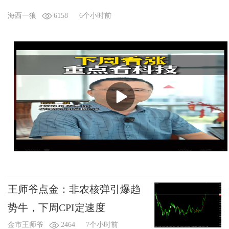
海西一狼
6158
6个小时前
王师爷点金：非农核弹引爆趋
势牛，下周CPI定速度
金市王师爷
2464
7个小时前