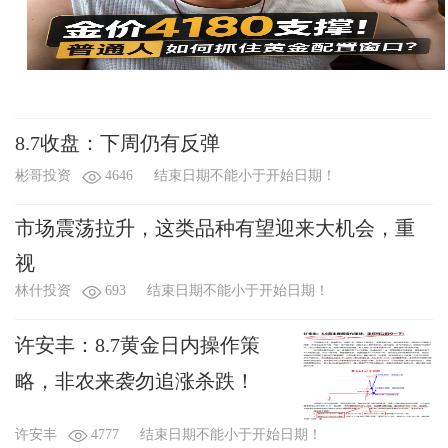
8.7收盘：下周仍有反弹
彬哥投资
4646
结束日期不能小于开始日期！
市场震荡拉升，这类品种有望迎来大机会，重
视
林什投资
693
结束日期不能小于开始日期！
许安丰：8.7黄金日内操作策
略，非农来袭勿追涨杀跌！
许安丰
4777
结束日期不能小于开始日期！