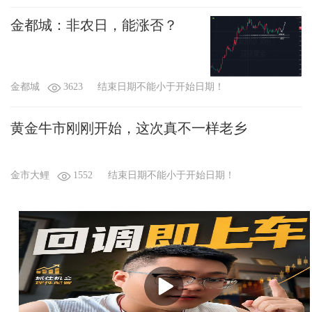
金都城：非农日，能涨否？
金都城
3623
结束日期不能小于开始日期！
黄金牛市刚刚开始，这次真不一样老乡
金市大鲤
1552
结束日期不能小于开始日期！