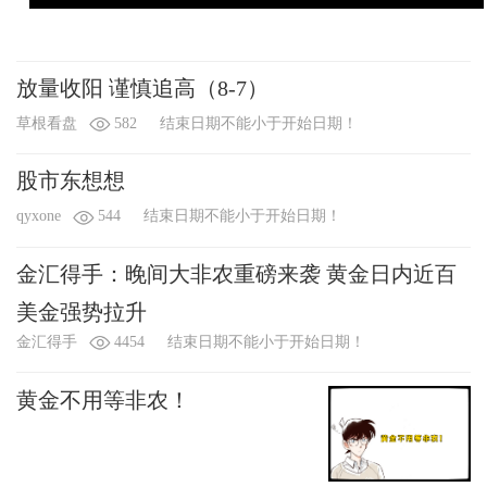
放量收阳 谨慎追高（8-7）
草根看盘
582
结束日期不能小于开始日期！
股市东想想
qyxone
544
结束日期不能小于开始日期！
金汇得手：晚间大非农重磅来袭 黄金日内近百
美金强势拉升
金汇得手
4454
结束日期不能小于开始日期！
黄金不用等非农！