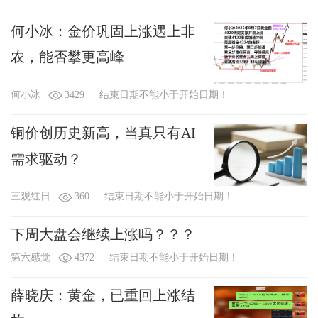
何小冰：金价巩固上涨遇上非
农，能否攀更高峰
何小冰
3429
结束日期不能小于开始日期！
铜价创历史新高，当真只有AI
需求驱动？
三观红日
360
结束日期不能小于开始日期！
下周大盘会继续上涨吗？？？
第六感觉
4372
结束日期不能小于开始日期！
薛晓庆：黄金，已重回上涨结