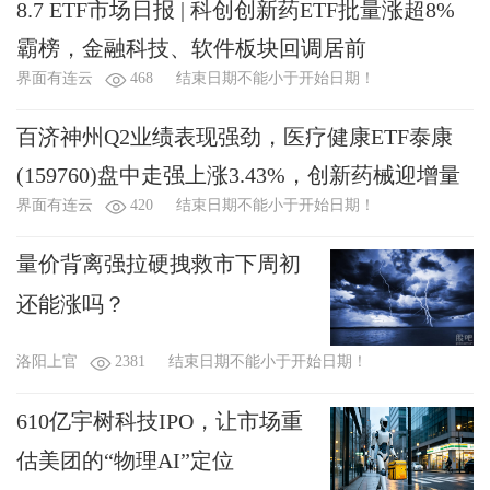
8.7 ETF市场日报 | 科创创新药ETF批量涨超8%
霸榜，金融科技、软件板块回调居前
界面有连云
468
结束日期不能小于开始日期！
百济神州Q2业绩表现强劲，医疗健康ETF泰康
(159760)盘中走强上涨3.43%，创新药械迎增量
界面有连云
420
结束日期不能小于开始日期！
支付与估值重塑
量价背离强拉硬拽救市下周初
还能涨吗？
洛阳上官
2381
结束日期不能小于开始日期！
610亿宇树科技IPO，让市场重
估美团的“物理AI”定位