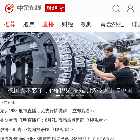
推荐
股票
直播
财经
视频
黄金外汇
理
德国人不装了，他们想在高端制造技术上卡中国
正在直播
龙头1988:股市直播，免费行情讲解！
立即观看>>
孔明看市:孔明直播间：8月7日市场热点追踪
立即观看>>
股海一叶舟:不能追涨杀跌
立即观看>>
股海泛舟blog:A股中期底部拐点已然悄然形成！
立即观看>>