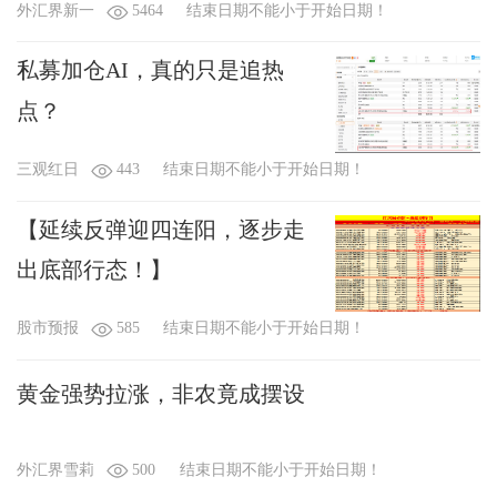
外汇界新一
5464
结束日期不能小于开始日期！
私募加仓AI，真的只是追热
点？
三观红日
443
结束日期不能小于开始日期！
【延续反弹迎四连阳，逐步走
出底部行态！】
股市预报
585
结束日期不能小于开始日期！
黄金强势拉涨，非农竟成摆设
外汇界雪莉
500
结束日期不能小于开始日期！