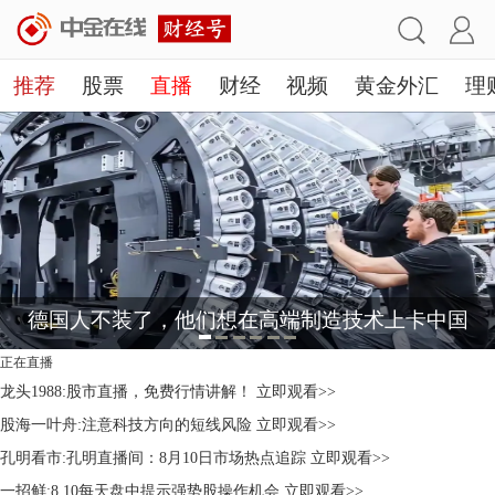
推荐
股票
直播
财经
视频
黄金外汇
理
德国人不装了，他们想在高端制造技术上卡中国
正在直播
龙头1988:股市直播，免费行情讲解！
立即观看>>
股海一叶舟:注意科技方向的短线风险
立即观看>>
孔明看市:孔明直播间：8月10日市场热点追踪
立即观看>>
一招鲜:8.10每天盘中提示强势股操作机会
立即观看>>