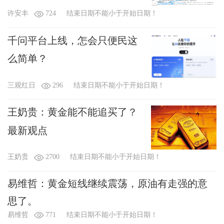
许安丰
724
结束日期不能小于开始日期！
千问平台上线，怎会只便民这
么简单？
三观红日
296
结束日期不能小于开始日期！
王奶贵：黄金能不能追买了？
最新观点
王奶贵
2700
结束日期不能小于开始日期！
易维哲：黄金短线继续震荡，原油有走强的意
思了。
易维哲
771
结束日期不能小于开始日期！