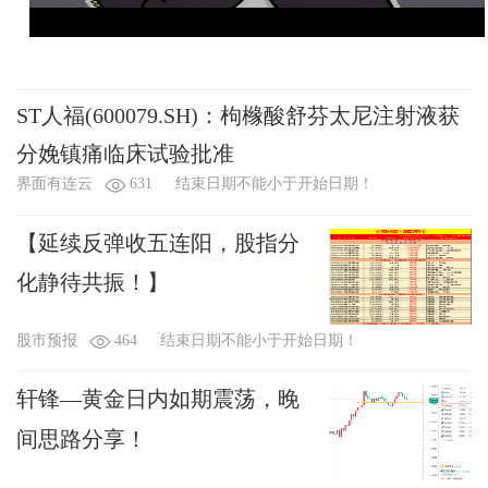
ST人福(600079.SH)：枸橼酸舒芬太尼注射液获
分娩镇痛临床试验批准
界面有连云
631
结束日期不能小于开始日期！
【延续反弹收五连阳，股指分
化静待共振！】
股市预报
464
结束日期不能小于开始日期！
轩锋—黄金日内如期震荡，晚
间思路分享！