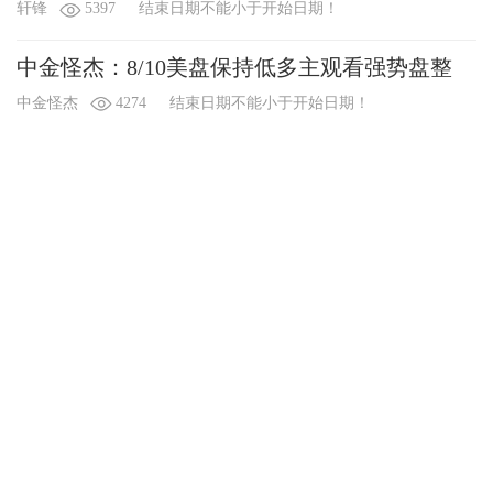
轩锋
5397
结束日期不能小于开始日期！
中金怪杰：8/10美盘保持低多主观看强势盘整
中金怪杰
4274
结束日期不能小于开始日期！
支撑之上持有看压力重个股
还我自尊
896
结束日期不能小于开始日期！
旷氏点金：重启霍尔木兹海峡
上的道路上 黄金晚间将拉升
旷少林
3123
结束日期不能小于开始日期！
明天年线争夺尚需谨慎
梁祝
3476
结束日期不能小于开始日期！