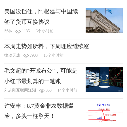
美国没挡住，阿根廷与中国续
签了货币互换协议
邱林
1135
6个小时前
本周走势如所料，下周理应继续涨
律动天成
7903
13个小时前
毛文超的“开诚布公”，可能是
小红书最划算的一笔账
刘志刚互联网江湖
868
14个小时前
许安丰：8.7黄金非农数据爆
冷，多头一柱擎天！
许安丰
9092
14个小时前