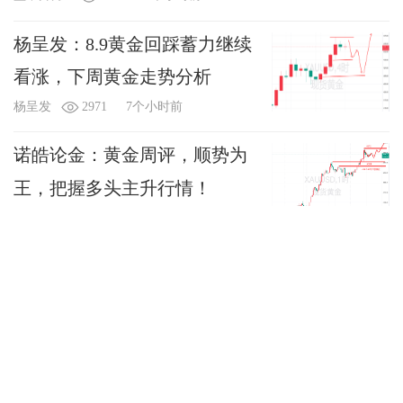
杨呈发：8.9黄金回踩蓄力继续
看涨，下周黄金走势分析
杨呈发
2971
7个小时前
诺皓论金：黄金周评，顺势为
王，把握多头主升行情！
诺皓论金
3306
7个小时前
周末观察：一周市场（8.10—14）热点和走势预
测
彬哥投资
7536
8个小时前
周末重磅！老特又画K线
趋势巡航
12317
8个小时前