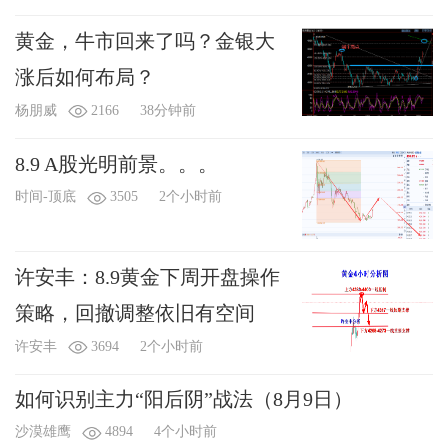
黄金，牛市回来了吗？金银大
涨后如何布局？
杨朋威
2166
38分钟前
8.9 A股光明前景。。。
时间-顶底
3505
2个小时前
许安丰：8.9黄金下周开盘操作
策略，回撤调整依旧有空间
许安丰
3694
2个小时前
如何识别主力“阳后阴”战法（8月9日）
沙漠雄鹰
4894
4个小时前