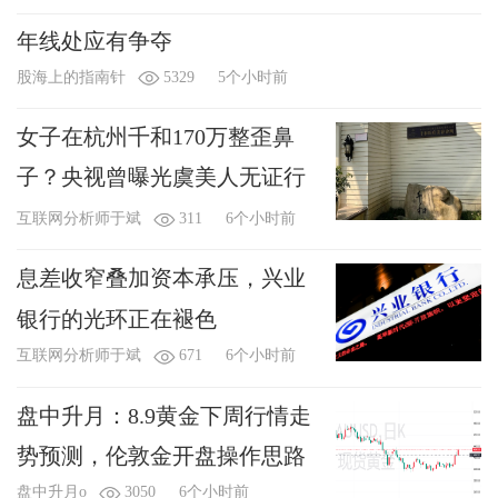
年线处应有争夺
股海上的指南针
5329
5个小时前
女子在杭州千和170万整歪鼻
子？央视曾曝光虞美人无证行
医！
互联网分析师于斌
311
6个小时前
息差收窄叠加资本承压，兴业
银行的光环正在褪色
互联网分析师于斌
671
6个小时前
盘中升月：8.9黄金下周行情走
势预测，伦敦金开盘操作思路
盘中升月o
3050
6个小时前