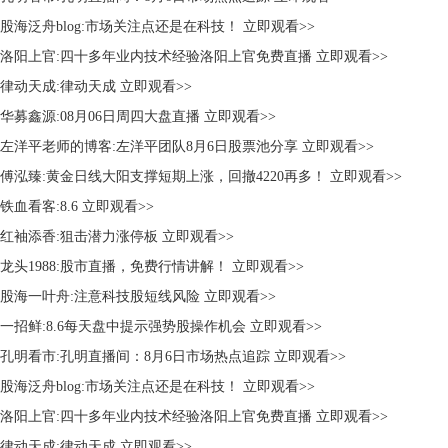
股海泛舟blog:市场关注点还是在科技！
立即观看>>
洛阳上官:四十多年业内技术经验洛阳上官免费直播
立即观看>>
律动天成:律动天成
立即观看>>
华募鑫源:08月06日周四大盘直播
立即观看>>
左洋平老师的博客:左洋平团队8月6日股票池分享
立即观看>>
傅泓臻:黄金日线大阳支撑短期上涨，回撤4220再多！
立即观看>>
铁血看客:8.6
立即观看>>
红袖添香:狙击潜力涨停板
立即观看>>
龙头1988:股市直播，免费行情讲解！
立即观看>>
股海一叶舟:注意科技股短线风险
立即观看>>
一招鲜:8.6每天盘中提示强势股操作机会
立即观看>>
孔明看市:孔明直播间：8月6日市场热点追踪
立即观看>>
股海泛舟blog:市场关注点还是在科技！
立即观看>>
洛阳上官:四十多年业内技术经验洛阳上官免费直播
立即观看>>
律动天成:律动天成
立即观看>>