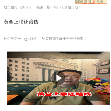
股市预报
532
结束日期不能小于开始日期！
黄金上涨还赔钱
外汇界新一
1446
结束日期不能小于开始日期！