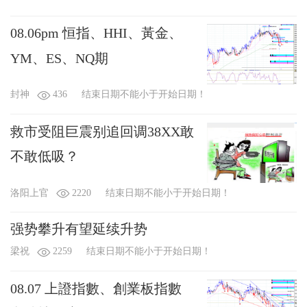
08.06pm 恒指、HHI、黃金、
YM、ES、NQ期
封神
436
结束日期不能小于开始日期！
救市受阻巨震别追回调38XX敢
不敢低吸？
洛阳上官
2220
结束日期不能小于开始日期！
强势攀升有望延续升势
梁祝
2259
结束日期不能小于开始日期！
08.07 上證指數、創業板指數