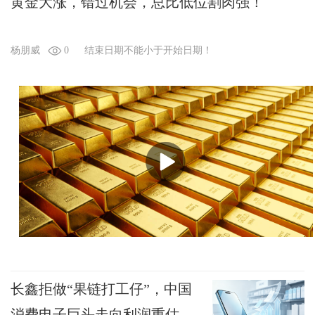
黄金大涨，错过机会，总比低位割肉强！
杨朋威
0
结束日期不能小于开始日期！
长鑫拒做“果链打工仔”，中国
消费电子巨头走向利润重估