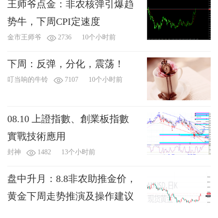
王师爷点金：非农核弹引爆趋
势牛，下周CPI定速度
金市王师爷
2736
10个小时前
下周：反弹，分化，震荡！
叮当响的牛铃
7107
10个小时前
08.10 上證指數、創業板指數
實戰技術應用
封神
1482
13个小时前
盘中升月：8.8非农助推金价，
黄金下周走势推演及操作建议
盘中升月o
456
14个小时前