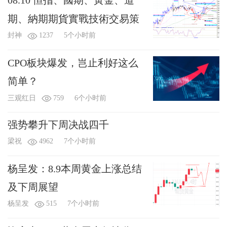
08.10 恒指、國期、黃金、道
期、納期期貨實戰技術交易策
封神
1237
5个小时前
CPO板块爆发，岂止利好这么
简单？
三观红日
759
6个小时前
强势攀升下周决战四千
梁祝
4962
7个小时前
杨呈发：8.9本周黄金上涨总结
及下周展望
杨呈发
515
7个小时前