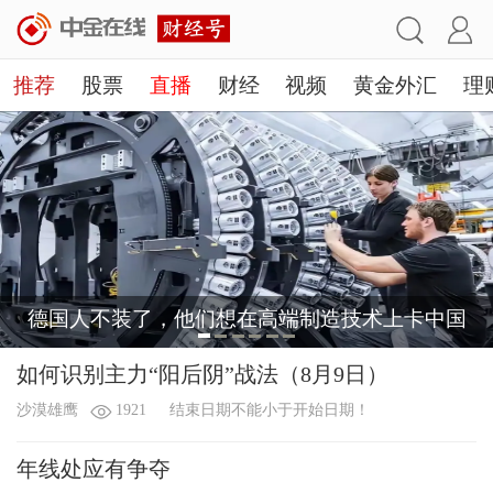
推荐
股票
直播
财经
视频
黄金外汇
理
德国人不装了，他们想在高端制造技术上卡中国
如何识别主力“阳后阴”战法（8月9日）
沙漠雄鹰
1921
结束日期不能小于开始日期！
年线处应有争夺